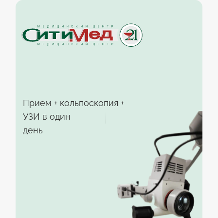
К
Прием + кольпоскопия +
с
УЗИ в один
н
день
S